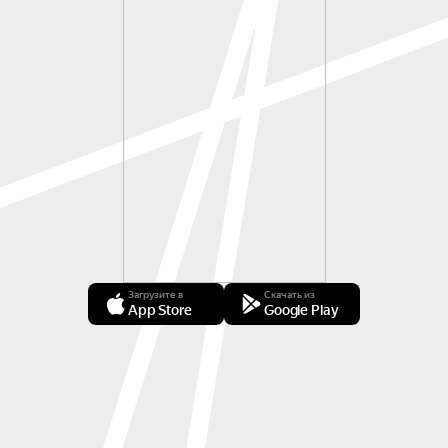
Загрузите в
Скачать из
App Store
Google Play