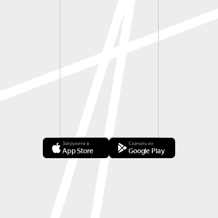
Загрузите в
Скачать из
App Store
Google Play