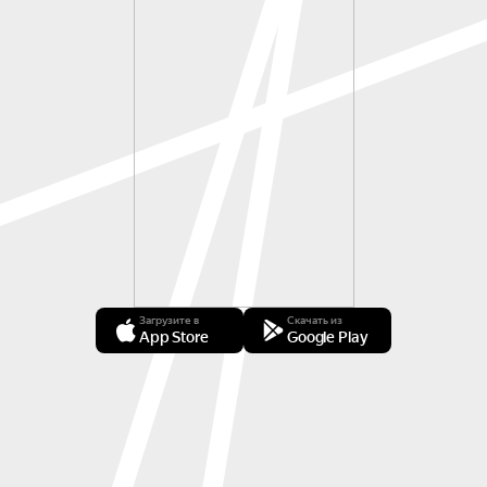
Загрузите в
Скачать из
App Store
Google Play