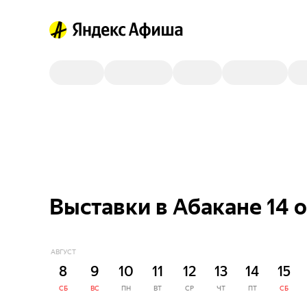
Выставки в Абакане 14 
АВГУСТ
8
9
10
11
12
13
14
15
СБ
ВС
ПН
ВТ
СР
ЧТ
ПТ
СБ