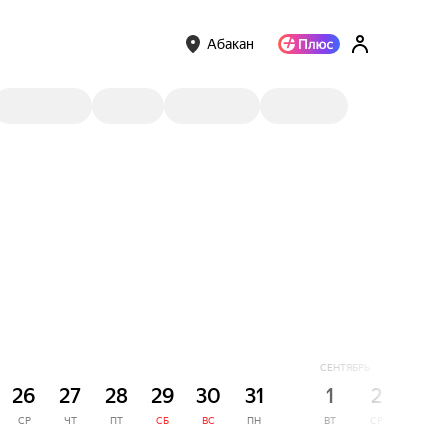
Абакан
СЕНТЯБРЬ
26
27
28
29
30
31
1
2
3
СР
ЧТ
ПТ
СБ
ВС
ПН
ВТ
СР
ЧТ