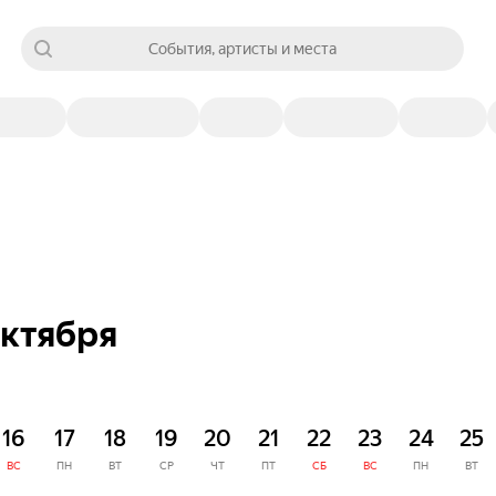
События, артисты и места
октября
16
17
18
19
20
21
22
23
24
25
ВС
ПН
ВТ
СР
ЧТ
ПТ
СБ
ВС
ПН
ВТ