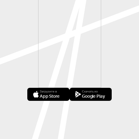
Загрузите в
Скачать из
App Store
Google Play