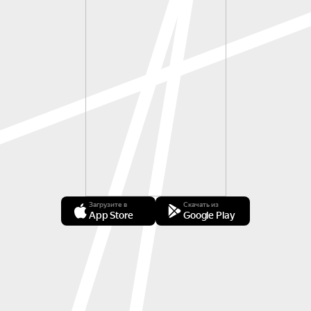
Загрузите в
Скачать из
App Store
Google Play