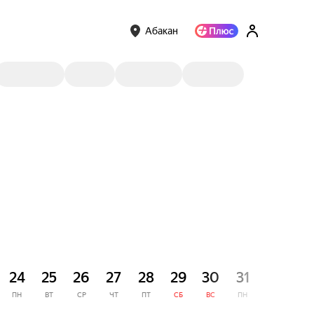
Абакан
СЕНТЯ
24
25
26
27
28
29
30
31
1
ПН
ВТ
СР
ЧТ
ПТ
СБ
ВС
ПН
ВТ