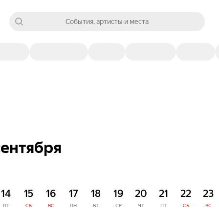
События, артисты и места
сентября
14
15
16
17
18
19
20
21
22
23
ПТ
СБ
ВС
ПН
ВТ
СР
ЧТ
ПТ
СБ
ВС