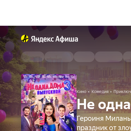
Кино
Комедия
Приключ
Не одна
Героиня Миланы
праздник от зл