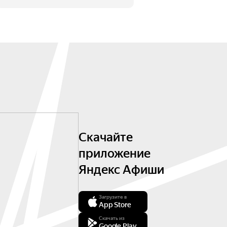
Скачайте
приложение
Яндекс Афиши
Загрузите в
App Store
Скачать из
Google Play