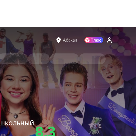
Абакан
 школьный
8.3