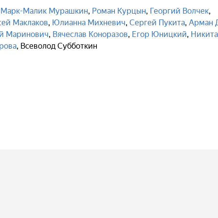
,
Марк-Малик Мурашкин
,
Роман Курцын
,
Георгий Волчек
,
сей Маклаков
,
Юлианна Михневич
,
Сергей Пукита
,
Арман 
й Маринович
,
Вячеслав Коноразов
,
Егор Юницкий
,
Никита
рова
,
Всеволод Субботкин