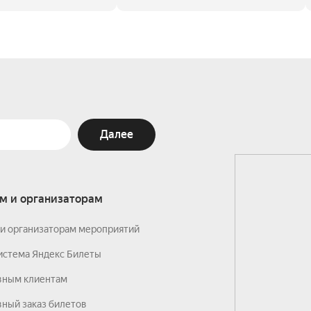
Далее
м и организаторам
и организаторам мероприятий
истема Яндекс Билеты
вным клиентам
ный заказ билетов