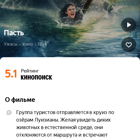
Пасть
Ужасы  •  Кино  •  18+
5.1
Рейтинг
О фильме
Группа туристов отправляется в круиз по 
озёрам Луизианы. Желая увидеть диких 
животных в естественной среде, они 
отклоняются от маршрута и встречают 