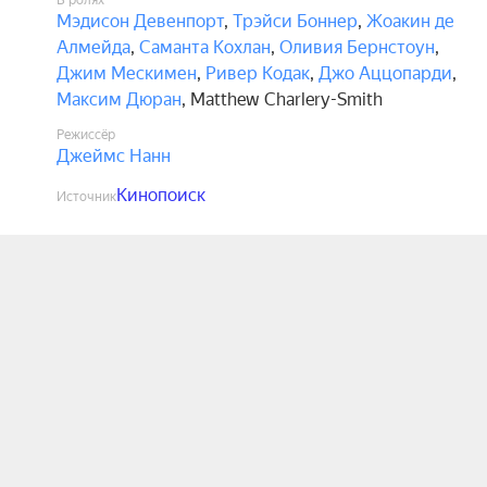
В ролях
Мэдисон Девенпорт
,
Трэйси Боннер
,
Жоакин де
Алмейда
,
Саманта Кохлан
,
Оливия Бернстоун
,
Джим Мескимен
,
Ривер Кодак
,
Джо Аццопарди
,
Максим Дюран
,
Matthew Charlery-Smith
Режиссёр
Джеймс Нанн
Кинопоиск
Источник