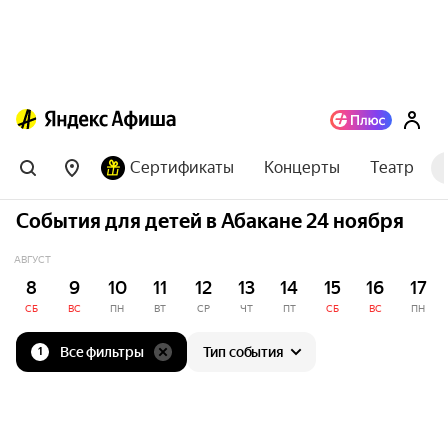
Сертификаты
Концерты
Театр
События для детей в Абакане 24 ноября
АВГУСТ
8
9
10
11
12
13
14
15
16
17
СБ
ВС
ПН
ВТ
СР
ЧТ
ПТ
СБ
ВС
ПН
Все фильтры
Тип события
1