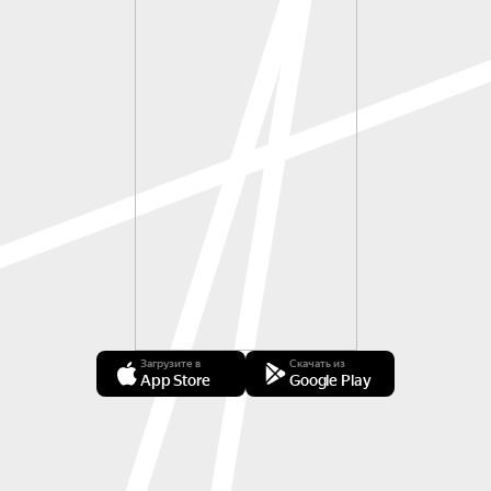
Загрузите в
Скачать из
App Store
Google Play