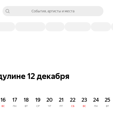
События, артисты и места
дулине 12 декабря
16
17
18
19
20
21
22
23
24
25
ВС
ПН
ВТ
СР
ЧТ
ПТ
СБ
ВС
ПН
ВТ