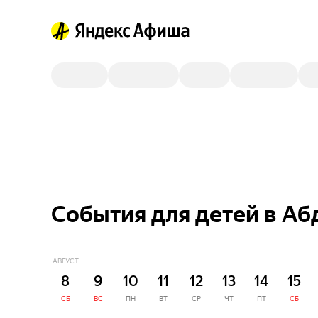
События для детей в Аб
АВГУСТ
8
9
10
11
12
13
14
15
СБ
ВС
ПН
ВТ
СР
ЧТ
ПТ
СБ