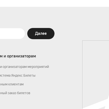
Далее
м и организаторам
и организаторам мероприятий
истема Яндекс Билеты
вным клиентам
ный заказ билетов