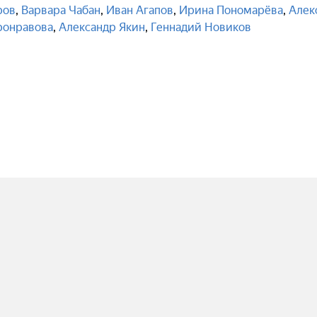
ров
,
Варвара Чабан
,
Иван Агапов
,
Ирина Пономарёва
,
Алек
ронравова
,
Александр Якин
,
Геннадий Новиков