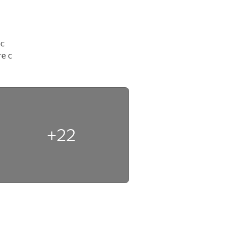
с 
 с 
+22
н