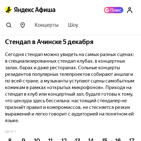
Концерты
Шоу
Стендап в Ачинске 5 декабря
Сегодня стендап можно увидеть на самых разных сценах:
в специализированных стендап-клубах, в концертных
залах, барах и даже ресторанах. Сольные концерты
резидентов популярных телепроектов собирают аншлаги
по всей стране, а музыканты уступают сцены самобытным
комикам в рамках «открытых микрофонов». Приходя на
стендап в клуб или концертный зал, будьте готовы к тому,
что цензура здесь бессильна: настоящий стендапер не
признаёт правил и компромиссов, не стесняется резких
выражений и легко говорит с аудиторией на понятном ей
языке.
АВГУСТ
8
9
10
11
12
13
14
15
16
17