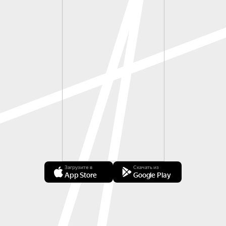
Загрузите в
Скачать из
App Store
Google Play