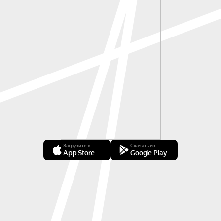
Загрузите в
Скачать из
App Store
Google Play