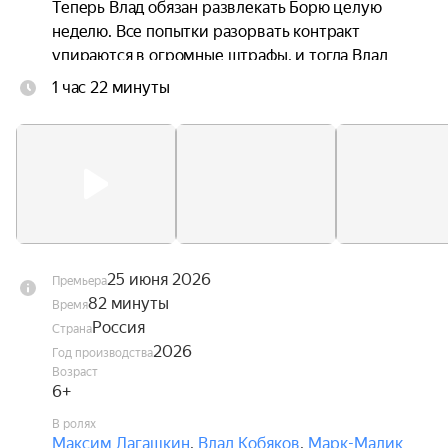
Теперь Влад обязан развлекать Борю целую 
неделю. Все попытки разорвать контракт 
упираются в огромные штрафы, и тогда Влад 
решает как следует разозлить Борю и сделать 
1 час 22 минуты
из его жизни видеоблог. В ответ Боря 
устраивает ему всё новые и новые испытания.
25 июня 2026
Премьера
82 минуты
Время
Россия
Страна
2026
Год производства
Возраст
6+
В ролях
Максим Лагашкин
,
Влад Кобяков
,
Марк-Малик