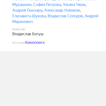
Мурашкин
,
София Петрова
,
Ульяна Чжан
,
Андрей Пынзару
,
Александр Новиков
,
Елизавета Шукова
,
Владислав Солодов
,
Андрей
Маринович
Режиссёр
Владислав Богуш
Кинопоиск
Источник