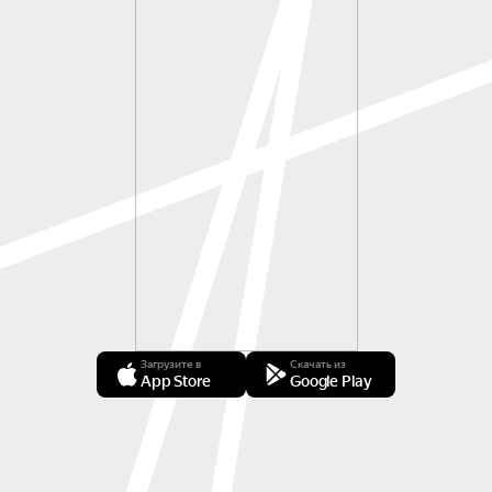
Загрузите в
Скачать из
App Store
Google Play