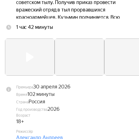
советском тылу. Получив приказ провести 
вражеский отряд в тыл прорвавшихся 
красноармейцев, Кузьмин подчиняется. Всю 
ночь он водит немцев сквозь метель по 
1 час 42 минуты
бездорожью, но враги не подозревают, что он 
задумал.
30 апреля 2026
Премьера
102 минуты
Время
Россия
Страна
2026
Год производства
Возраст
18+
Режиссёр
Александр Андреев