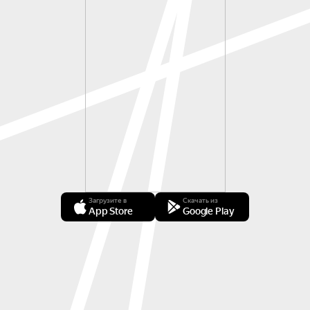
Загрузите в
Скачать из
App Store
Google Play