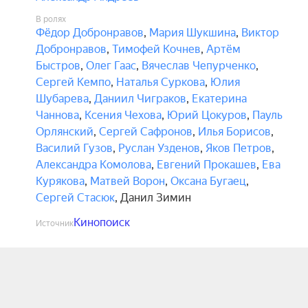
В ролях
Фёдор Добронравов
,
Мария Шукшина
,
Виктор
Добронравов
,
Тимофей Кочнев
,
Артём
Быстров
,
Олег Гаас
,
Вячеслав Чепурченко
,
Сергей Кемпо
,
Наталья Суркова
,
Юлия
Шубарева
,
Даниил Чиграков
,
Екатерина
Чаннова
,
Ксения Чехова
,
Юрий Цокуров
,
Пауль
Орлянский
,
Сергей Сафронов
,
Илья Борисов
,
Василий Гузов
,
Руслан Узденов
,
Яков Петров
,
Александра Комолова
,
Евгений Прокашев
,
Ева
Курякова
,
Матвей Ворон
,
Оксана Бугаец
,
Сергей Стасюк
,
Данил Зимин
Кинопоиск
Источник