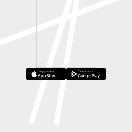
Загрузите в
Скачать из
App Store
Google Play