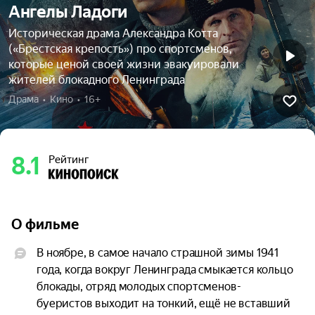
Ангелы Ладоги
Историческая драма Александра Котта
(«Брестская крепость») про спортсменов,
которые ценой своей жизни эвакуировали
жителей блокадного Ленинграда
Драма  •  Кино  •  16+
8.1
Рейтинг
О фильме
В ноябре, в самое начало страшной зимы 1941 
года, когда вокруг Ленинграда смыкается кольцо 
блокады, отряд молодых спортсменов-
буеристов выходит на тонкий, ещё не вставший 