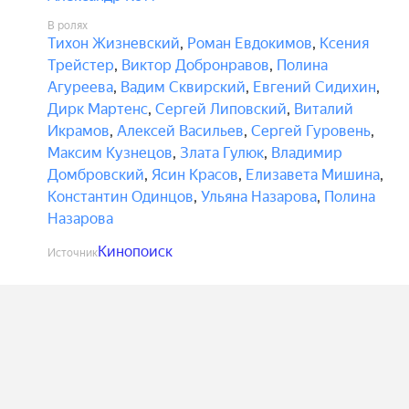
В ролях
Тихон Жизневский
,
Роман Евдокимов
,
Ксения
Трейстер
,
Виктор Добронравов
,
Полина
Агуреева
,
Вадим Сквирский
,
Евгений Сидихин
,
Дирк Мартенс
,
Сергей Липовский
,
Виталий
Икрамов
,
Алексей Васильев
,
Сергей Гуровень
,
Максим Кузнецов
,
Злата Гулюк
,
Владимир
Домбровский
,
Ясин Красов
,
Елизавета Мишина
,
Константин Одинцов
,
Ульяна Назарова
,
Полина
Назарова
Кинопоиск
Источник