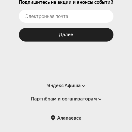
Подпишитесь на акции и анонсы событий
Далее
Яндекс Афиша
Партнёрам и организаторам
Справка
Пользовательское соглашение
Партнёрам и организаторам мероприятий
Алапаевск
Подарочные сертификаты
Билетная система Яндекс Билеты
Возврат билетов