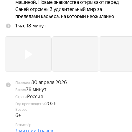
машиной. Новые знакомства открывают перед 
Саней огромный удивительный мир за 
пределами карьера, на который неожиданно 
надвигается серьёзная угроза — проснувшийся 
1 час 18 минут
вулкан в горах.

Теперь Сане и его друзьям предстоит 
придумать, как победить стихию и убедить всех 
грузовичков объединиться, пока не стало 
слишком поздно.
30 апреля 2026
Премьера
78 минут
Время
Россия
Страна
2026
Год производства
Возраст
6+
Режиссёр
Дмитрий Грачев