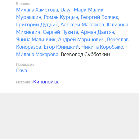
В ролях
Милана Хаметова
,
Dava
,
Марк-Малик
Мурашкин
,
Роман Курцын
,
Георгий Волчек
,
Григорий Дудник
,
Алексей Маклаков
,
Юлианна
Михневич
,
Сергей Пукита
,
Арман Давтян
,
Янина Малинчик
,
Андрей Маринович
,
Вячеслав
Коноразов
,
Егор Юницкий
,
Никита Коробыко
,
Милана Макарова
,
Всеволод Субботкин
Продюсер
Dava
Кинопоиск
Источник