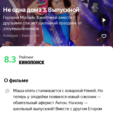
Не одна дома 3. Выпускной
Героиня Миланы Хаметовой вместе с
друзьями спасает школьный праздник от
злоумышленников
Комедия  •  Кино  •  16+
8.3
Рейтинг
О фильме
Маша опять сталкивается с коварной Няней. Но 
теперь у злодейки появился новый союзник — 
обаятельный аферист Антон. На кону — 
школьный выпускной! Вместе с другом Егором 