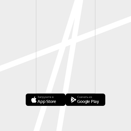
Загрузите в
Скачать из
App Store
Google Play