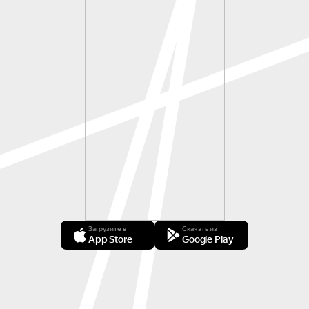
Загрузите в
Скачать из
App Store
Google Play