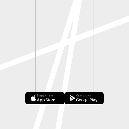
Загрузите в
Скачать из
App Store
Google Play