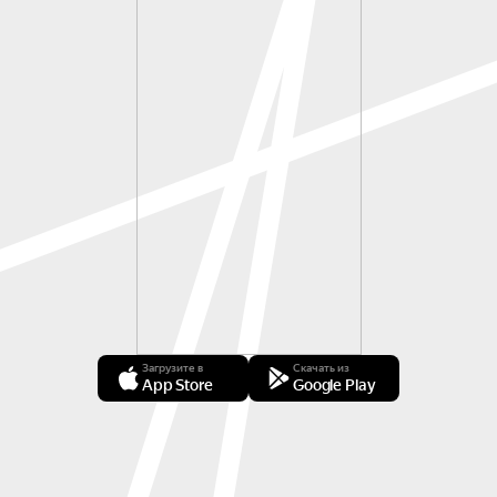
Загрузите в
Скачать из
App Store
Google Play