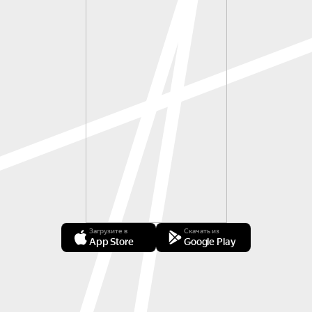
Загрузите в
Скачать из
App Store
Google Play