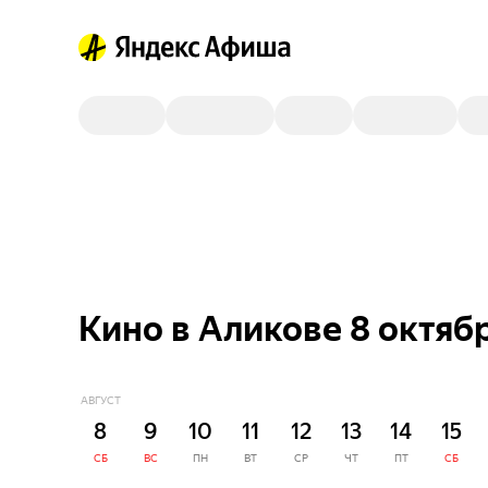
Кино в Аликове 8 октяб
АВГУСТ
8
9
10
11
12
13
14
15
СБ
ВС
ПН
ВТ
СР
ЧТ
ПТ
СБ