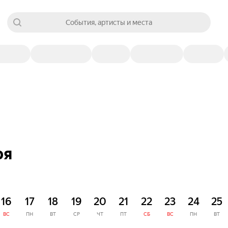
События, артисты и места
ря
16
17
18
19
20
21
22
23
24
25
ВС
ПН
ВТ
СР
ЧТ
ПТ
СБ
ВС
ПН
ВТ