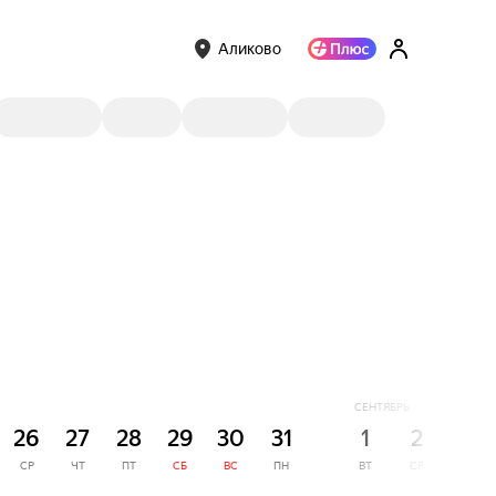
Аликово
СЕНТЯБРЬ
26
27
28
29
30
31
1
2
3
СР
ЧТ
ПТ
СБ
ВС
ПН
ВТ
СР
ЧТ