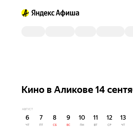
Кино в Аликове 14 сент
АВГУСТ
6
7
8
9
10
11
12
13
ЧТ
ПТ
СБ
ВС
ПН
ВТ
СР
ЧТ