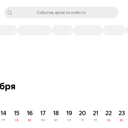
События, артисты и места
ября
14
15
16
17
18
19
20
21
22
23
ПТ
СБ
ВС
ПН
ВТ
СР
ЧТ
ПТ
СБ
ВС