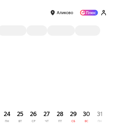
Аликово
СЕНТЯ
24
25
26
27
28
29
30
31
1
ПН
ВТ
СР
ЧТ
ПТ
СБ
ВС
ПН
ВТ