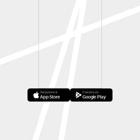
Загрузите в
Скачать из
App Store
Google Play