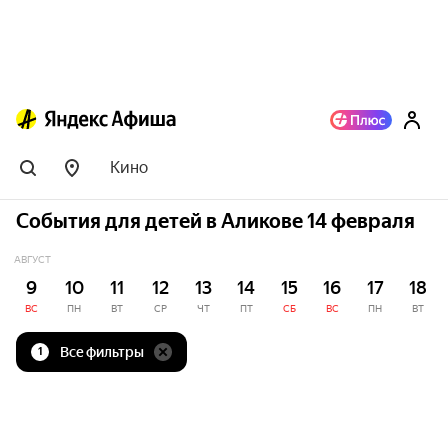
Кино
События для детей в Аликове 14 февраля
АВГУСТ
9
10
11
12
13
14
15
16
17
18
ВС
ПН
ВТ
СР
ЧТ
ПТ
СБ
ВС
ПН
ВТ
Все фильтры
1