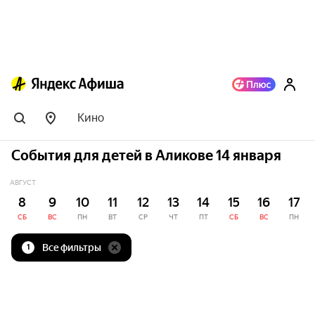
Кино
События для детей в Аликове 14 января
АВГУСТ
8
9
10
11
12
13
14
15
16
17
СБ
ВС
ПН
ВТ
СР
ЧТ
ПТ
СБ
ВС
ПН
Все фильтры
1