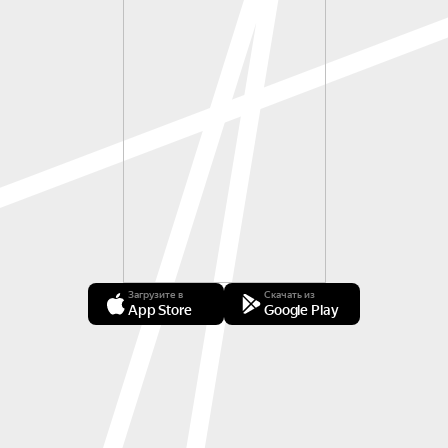
Загрузите в
Скачать из
App Store
Google Play