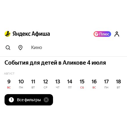
Кино
События для детей в Аликове 4 июля
АВГУСТ
9
10
11
12
13
14
15
16
17
18
ВС
ПН
ВТ
СР
ЧТ
ПТ
СБ
ВС
ПН
ВТ
Все фильтры
1