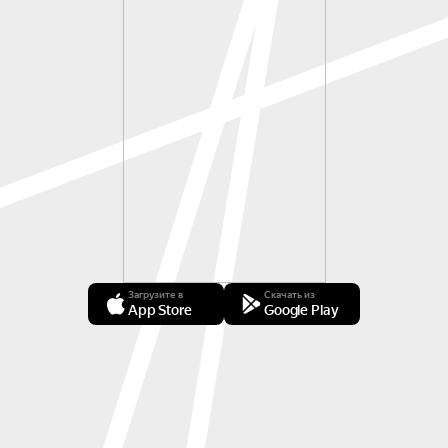
Загрузите в
Скачать из
App Store
Google Play