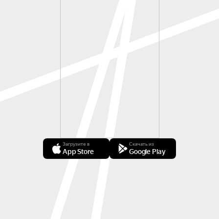
Загрузите в
Скачать из
App Store
Google Play