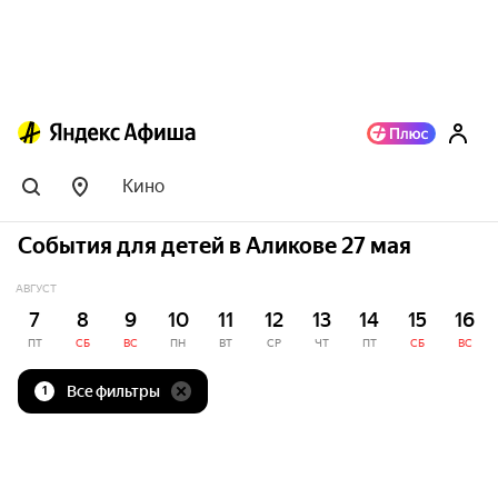
Кино
События для детей в Аликове 27 мая
АВГУСТ
7
8
9
10
11
12
13
14
15
16
ПТ
СБ
ВС
ПН
ВТ
СР
ЧТ
ПТ
СБ
ВС
Все фильтры
1