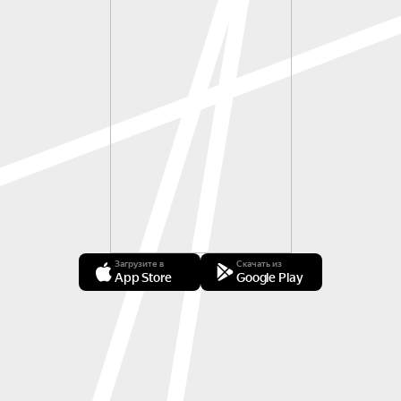
Загрузите в
Скачать из
App Store
Google Play