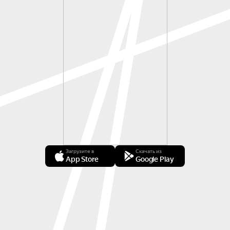
Загрузите в
Скачать из
App Store
Google Play