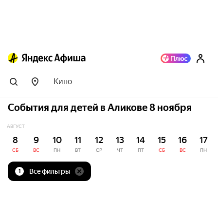
Кино
События для детей в Аликове 8 ноября
АВГУСТ
8
9
10
11
12
13
14
15
16
17
СБ
ВС
ПН
ВТ
СР
ЧТ
ПТ
СБ
ВС
ПН
Все фильтры
1