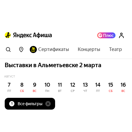
Сертификаты
Концерты
Театр
Выставки в Альметьевске 2 марта
АВГУСТ
7
8
9
10
11
12
13
14
15
16
ПТ
СБ
ВС
ПН
ВТ
СР
ЧТ
ПТ
СБ
ВС
Все фильтры
1