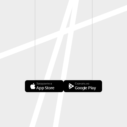
Загрузите в
Скачать из
App Store
Google Play