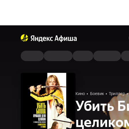
Кино
Боевик
Триллер
Убить Б
целико