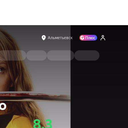
Альметьевск
о
8.3