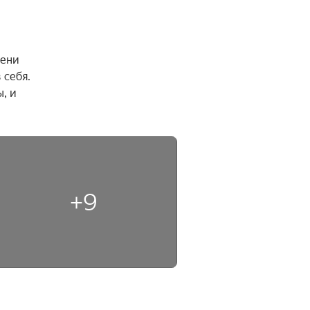
ени 
себя. 
 и 
+9