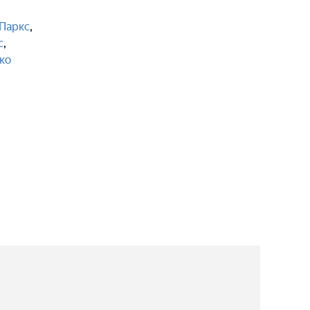
Паркс
,
с
,
ко