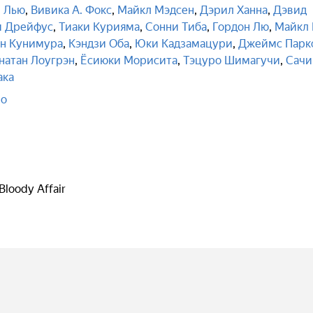
 Лью
,
Вивика А. Фокс
,
Майкл Мэдсен
,
Дэрил Ханна
,
Дэвид
 Дрейфус
,
Тиаки Курияма
,
Сонни Тиба
,
Гордон Лю
,
Майкл 
н Кунимура
,
Кэндзи Оба
,
Юки Кадзамацури
,
Джеймс Парк
натан Лоугрэн
,
Ёсиюки Морисита
,
Тэцуро Шимагучи
,
Сачи
ака
но
 Bloody Affair