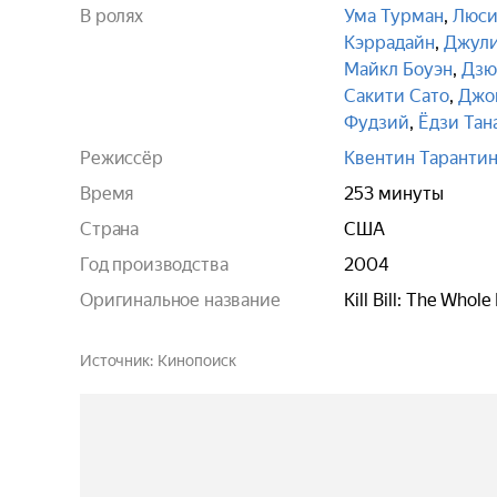
В ролях
Ума Турман
,
Люси
Кэррадайн
,
Джули
Майкл Боуэн
,
Дзю
Сакити Сато
,
Джо
Фудзий
,
Ёдзи Тан
Режиссёр
Квентин Таранти
Время
253 минуты
Страна
США
Год производства
2004
Оригинальное название
Kill Bill: The Whole
Источник
Кинопоиск