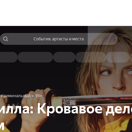
События, артисты и места
Криминальный
18+
илла: Кровавое дел
м