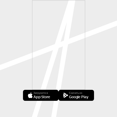
Загрузите в
Скачать из
App Store
Google Play