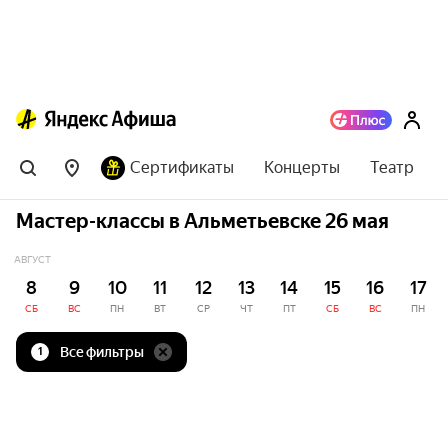
Сертификаты
Концерты
Театр
Мастер-классы в Альметьевске 26 мая
АВГУСТ
8
9
10
11
12
13
14
15
16
17
СБ
ВС
ПН
ВТ
СР
ЧТ
ПТ
СБ
ВС
ПН
Все фильтры
1