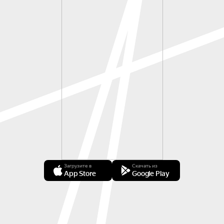
Загрузите в
Скачать из
App Store
Google Play