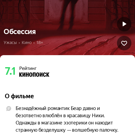
Обсессия
Ужасы  •  Кино  •  18+
7.1
Рейтинг
О фильме
Безнадёжный романтик Беар давно и 
безответно влюблён в красавицу Ники. 
Однажды в магазине эзотерики он находит 
странную безделушку — волшебную палочку. 