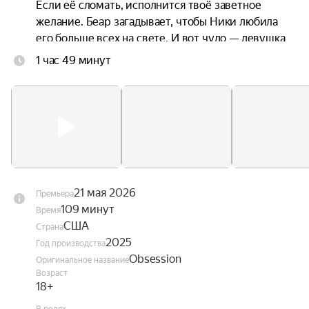
Если её сломать, исполнится твоё заветное 
желание. Беар загадывает, чтобы Ники любила 
его больше всех на свете. И вот чудо — девушка 
и правда в него влюбляется. Однако его счастью 
1 час 49 минут
быстро приходит конец — Ники буквально им 
одержима, а её знаки внимания становятся всё 
более пугающими. Оказывается, желание парня 
исполнилось, но совсем не так, как он мечтал.
21 мая 2026
Премьера
109 минут
Время
США
Страна
2025
Год производства
Obsession
Оригинальное название
Возраст
18+