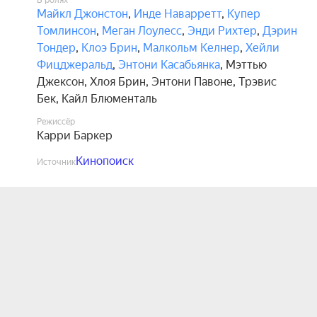
В ролях
Майкл Джонстон
,
Инде Наварретт
,
Купер
Томлинсон
,
Меган Лоулесс
,
Энди Рихтер
,
Дэрин
Тондер
,
Клоэ Брин
,
Малкольм Келнер
,
Хейли
Фицджеральд
,
Энтони Касабьянка
,
Мэттью
Джексон
,
Хлоя Брин
,
Энтони Павоне
,
Трэвис
Бек
,
Кайл Блюменталь
Режиссёр
Карри Баркер
Кинопоиск
Источник