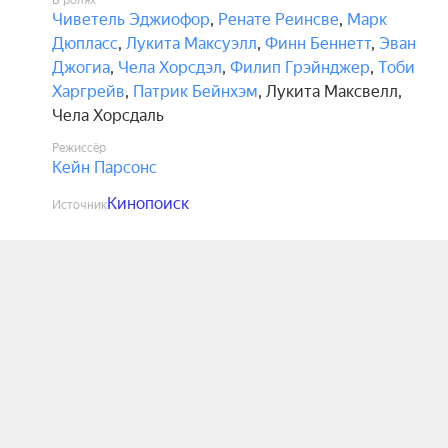
В ролях
Чиветель Эджиофор
,
Ренате Реинсве
,
Марк
Дюпласс
,
Лукита Максуэлл
,
Финн Беннетт
,
Эван
Джогиа
,
Чела Хорсдэл
,
Филип Грэйнджер
,
Тоби
Харгрейв
,
Патрик Бейнхэм
,
Лукита Максвелл
,
Чела Хорсдаль
Режиссёр
Кейн Парсонс
Кинопоиск
Источник