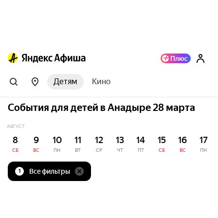
Детям
Кино
События для детей в Анадыре 28 марта
АВГУСТ
8
9
10
11
12
13
14
15
16
17
СБ
ВС
ПН
ВТ
СР
ЧТ
ПТ
СБ
ВС
ПН
Все фильтры
1