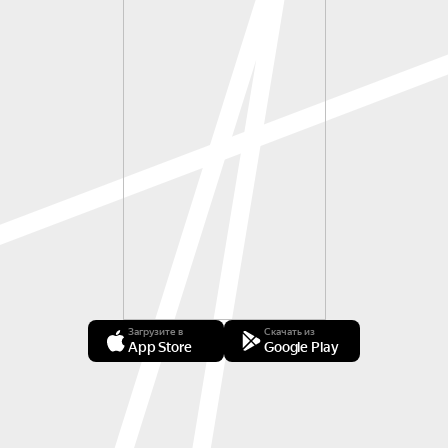
Загрузите в
Скачать из
App Store
Google Play