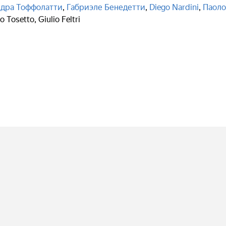
дра Тоффолатти
,
Габриэле Бенедетти
,
Diego Nardini
,
Паоло
o Tosetto
,
Giulio Feltri