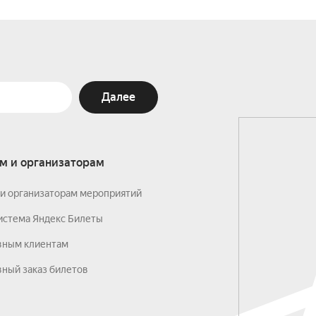
Далее
м и организаторам
и организаторам мероприятий
истема Яндекс Билеты
вным клиентам
ный заказ билетов