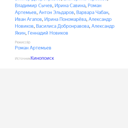
Владимир Сычев
,
Ирина Савина
,
Роман
Артемьев
,
Антон Эльдаров
,
Варвара Чабан
,
Иван Агапов
,
Ирина Пономарёва
,
Александр
Новиков
,
Василиса Добронравова
,
Александр
Якин
,
Геннадий Новиков
Режиссёр
Роман Артемьев
Кинопоиск
Источник