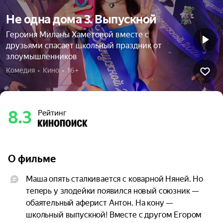
Не одна дома 3. Выпускной
Героиня Миланы Хаметовой вместе с
друзьями спасает школьный праздник от
злоумышленников
Комедия  •  Кино  •  16+
8.3
Рейтинг
О фильме
Маша опять сталкивается с коварной Няней. Но 
теперь у злодейки появился новый союзник — 
обаятельный аферист Антон. На кону — 
школьный выпускной! Вместе с другом Егором 