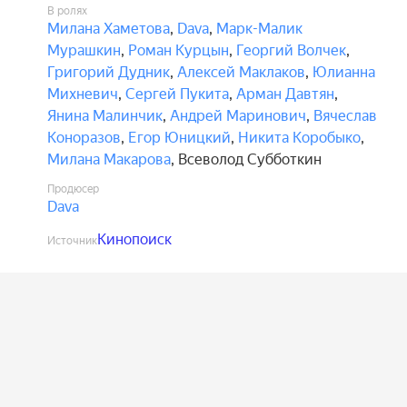
В ролях
Милана Хаметова
,
Dava
,
Марк-Малик
Мурашкин
,
Роман Курцын
,
Георгий Волчек
,
Григорий Дудник
,
Алексей Маклаков
,
Юлианна
Михневич
,
Сергей Пукита
,
Арман Давтян
,
Янина Малинчик
,
Андрей Маринович
,
Вячеслав
Коноразов
,
Егор Юницкий
,
Никита Коробыко
,
Милана Макарова
,
Всеволод Субботкин
Продюсер
Dava
Кинопоиск
Источник