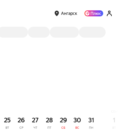
Ангарск
СЕНТЯБРЬ
25
26
27
28
29
30
31
1
2
ВТ
СР
ЧТ
ПТ
СБ
ВС
ПН
ВТ
СР