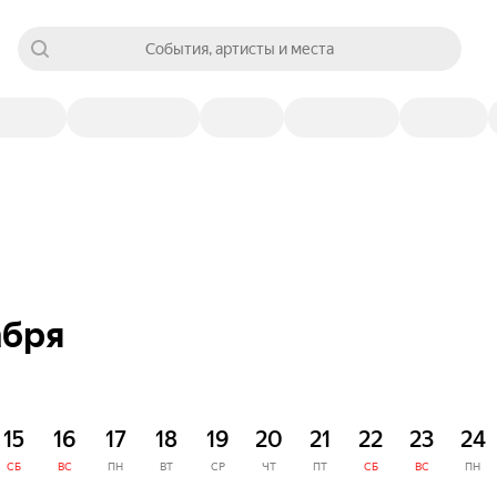
События, артисты и места
абря
15
16
17
18
19
20
21
22
23
24
СБ
ВС
ПН
ВТ
СР
ЧТ
ПТ
СБ
ВС
ПН