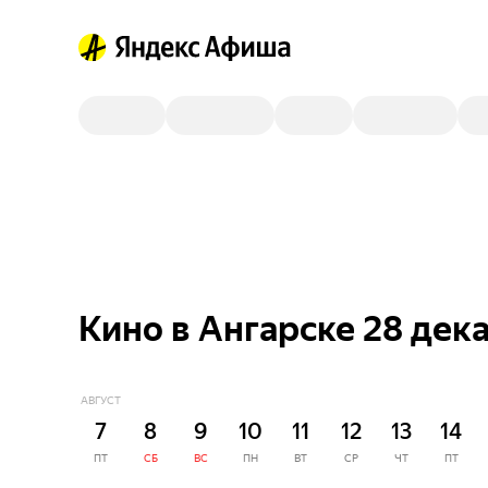
Кино в Ангарске 28 дек
АВГУСТ
7
8
9
10
11
12
13
14
ПТ
СБ
ВС
ПН
ВТ
СР
ЧТ
ПТ