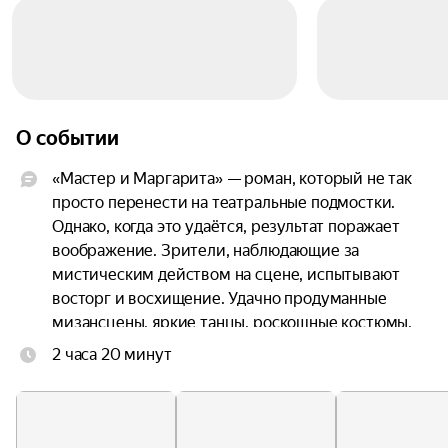
О событии
«Мастер и Маргарита» — роман, который не так 
просто перенести на театральные подмостки. 
Однако, когда это удаётся, результат поражает 
воображение. Зрители, наблюдающие за 
мистическим действом на сцене, испытывают 
восторг и восхищение. Удачно продуманные 
мизансцены, яркие танцы, роскошные костюмы, 
мастерство художника по свету и блестящая 
2 часа 20 минут
игра актёров превращают спектакль в 
настоящее волшебство.

Театральная версия романа Булгакова не 