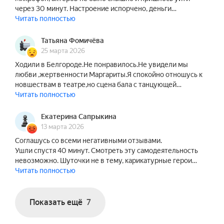
через 30 минут. Настроение испорчено, деньги…
Спектакль «Мастер и Маргарита» уже 20 лет 
Читать полностью
радует зрителей и заслужил репутацию самого 
популярного в странах СНГ и за рубежом. Он 
Татьяна Фомичёва
стал подлинным шедевром искусства театра 
25 марта 2026
двадцать первого века.

Ходили в Белгороде.Не понравилось.Не увидели мы
любви ,жертвенности Маргариты.Я спокойно отношусь к
новшествам в театре,но сцена бала с танцующей…
В состав исполнителей могут быть внесены 
Читать полностью
изменения без дополнительного уведомления.

Продолжительность: 2 часа 20 минут с учетом 1 
Екатерина Сапрыкина
антракта.
13 марта 2026
Соглашусь со всеми негативными отзывами.
Ушли спустя 40 минут. Смотреть эту самодеятельность
невозможно. Шуточки не в тему, карикатурные герои…
Читать полностью
Показать ещё
7