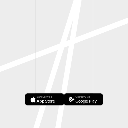
Загрузите в
Скачать из
App Store
Google Play