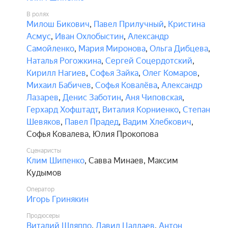
В ролях
Милош Бикович
,
Павел Прилучный
,
Кристина
Асмус
,
Иван Охлобыстин
,
Александр
Самойленко
,
Мария Миронова
,
Ольга Дибцева
,
Наталья Рогожкина
,
Сергей Соцердотский
,
Кирилл Нагиев
,
Софья Зайка
,
Олег Комаров
,
Михаил Бабичев
,
Софья Ковалёва
,
Александр
Лазарев
,
Денис Заботин
,
Аня Чиповская
,
Герхард Хофштадт
,
Виталия Корниенко
,
Степан
Шевяков
,
Павел Прадед
,
Вадим Хлебкович
,
Софья Ковалева
,
Юлия Прокопова
Сценаристы
Клим Шипенко
,
Савва Минаев
,
Максим
Кудымов
Оператор
Игорь Гринякин
Продюсеры
Виталий Шляппо
,
Давид Цаллаев
,
Антон