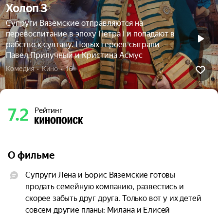
Холоп 3
Супруги Вяземские отправляются на
перевоспитание в эпоху Петра I и попадают в
рабство к султану. Новых героев сыграли
Павел Прилучный и Кристина Асмус
Комедия  •  Кино  •  16+
7.2
Рейтинг
О фильме
Супруги Лена и Борис Вяземские готовы 
продать семейную компанию, развестись и 
скорее забыть друг друга. Только вот у их детей 
совсем другие планы: Милана и Елисей 