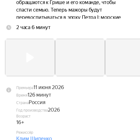
обращаются к Грише и его команде, чтобы 
спасти семью. Теперь мажоры будут 
перевоспитываться в эпоху Петра I: морские 
приключения и опасности заставят их 
2 часа 6 минут
переосмыслить своё собственное прошлое и 
осознать, что нет ничего важнее семьи.
11 июня 2026
Премьера
126 минут
Время
Россия
Страна
2026
Год производства
Возраст
16+
Режиссёр
Клим Шипенко