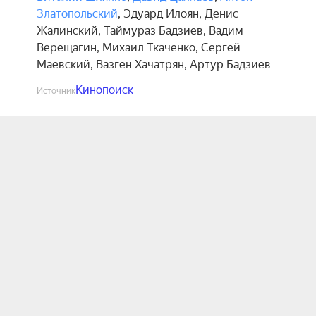
Златопольский
,
Эдуард Илоян
,
Денис
Жалинский
,
Таймураз Бадзиев
,
Вадим
Верещагин
,
Михаил Ткаченко
,
Сергей
Маевский
,
Вазген Хачатрян
,
Артур Бадзиев
Кинопоиск
Источник