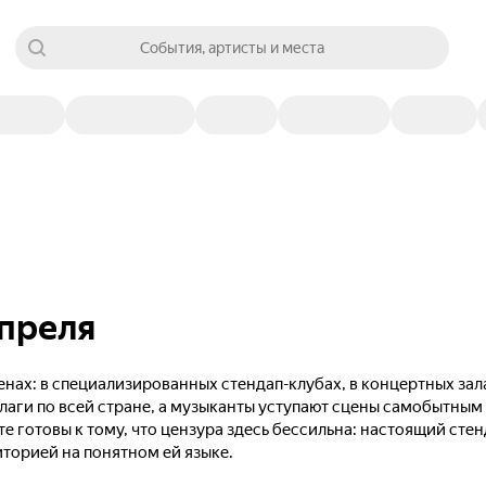
События, артисты и места
апреля
нах: в специализированных стендап-клубах, в концертных зал
лаги по всей стране, а музыканты уступают сцены самобытны
те готовы к тому, что цензура здесь бессильна: настоящий сте
иторией на понятном ей языке.