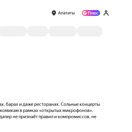
Апатиты
ах, барах и даже ресторанах. Сольные концерты
м комикам в рамках «открытых микрофонов».
ндапер не признаёт правил и компромиссов, не