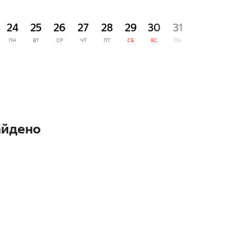
СЕНТЯ
24
25
26
27
28
29
30
31
1
ПН
ВТ
СР
ЧТ
ПТ
СБ
ВС
ПН
ВТ
айдено