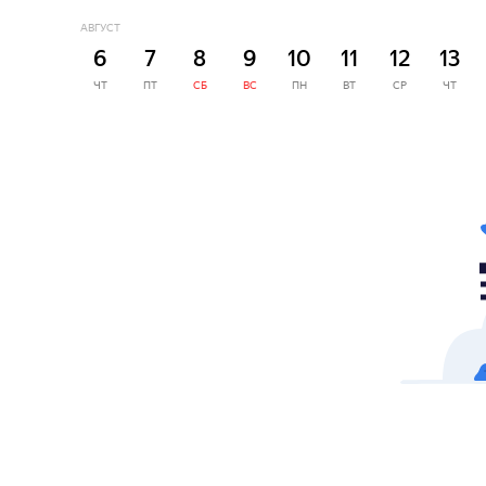
АВГУСТ
6
7
8
9
10
11
12
13
ЧТ
ПТ
СБ
ВС
ПН
ВТ
СР
ЧТ