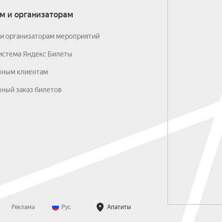
м и организаторам
и организаторам мероприятий
истема Яндекс Билеты
вным клиентам
ный заказ билетов
Реклама
Рус
Апатиты