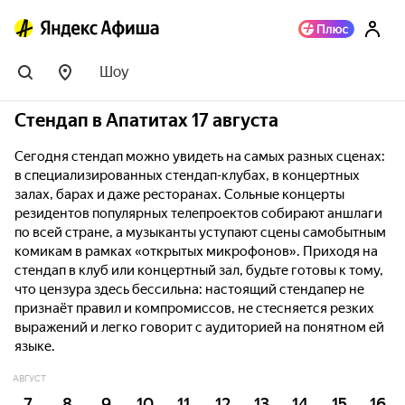
Шоу
Стендап в Апатитах 17 августа
Сегодня стендап можно увидеть на самых разных сценах:
в специализированных стендап-клубах, в концертных
залах, барах и даже ресторанах. Сольные концерты
резидентов популярных телепроектов собирают аншлаги
по всей стране, а музыканты уступают сцены самобытным
комикам в рамках «открытых микрофонов». Приходя на
стендап в клуб или концертный зал, будьте готовы к тому,
что цензура здесь бессильна: настоящий стендапер не
признаёт правил и компромиссов, не стесняется резких
выражений и легко говорит с аудиторией на понятном ей
языке.
АВГУСТ
7
8
9
10
11
12
13
14
15
16