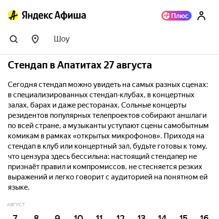
Шоу
Стендап в Апатитах 27 августа
Сегодня стендап можно увидеть на самых разных сценах:
в специализированных стендап-клубах, в концертных
залах, барах и даже ресторанах. Сольные концерты
резидентов популярных телепроектов собирают аншлаги
по всей стране, а музыканты уступают сцены самобытным
комикам в рамках «открытых микрофонов». Приходя на
стендап в клуб или концертный зал, будьте готовы к тому,
что цензура здесь бессильна: настоящий стендапер не
признаёт правил и компромиссов, не стесняется резких
выражений и легко говорит с аудиторией на понятном ей
языке.
АВГУСТ
7
8
9
10
11
12
13
14
15
16